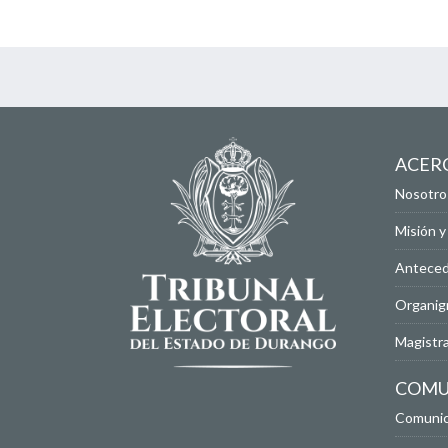
ACER
Nosotro
Misión y
Antece
Organig
Magistr
COMU
Comunica