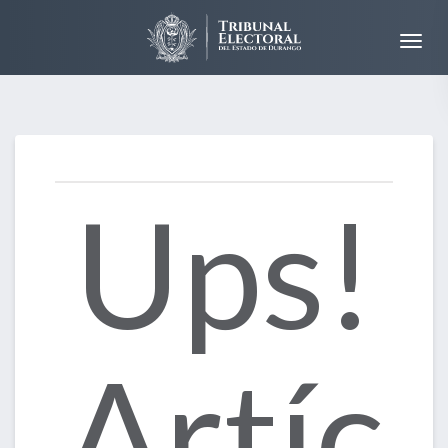
Ups!
Artíc